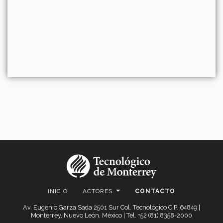
INICIO
ACTORES
CONTACTO
Av. Eugenio Garza Sada 2501 Sur Col. Tecnológico C.P. 64849 |
Monterrey, Nuevo León, México | Tel. +52 (81) 8358-2000